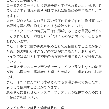
こだわった義歯です。
コーヌスクローネという製法を使って作られるため、修理が必
要な場合でも慣れた歯科医師であれば簡単に修理することがで
きます。
また、製作方法には非常に高い精度が必要ですが、作り直しの
必要性を最小限に抑えられるよう設計されています。
コーヌスクローネの角度を正確に形成することが重要なポイン
トとされており、内冠という部分にその命が宿っているとも言
われています。
また、日本では歯の神経を取ることで支台歯とすることが多い
ため、歯の割れやすさなどの問題が起こることがありますが、
ドイツでは原則として神経のある歯を使用することが推奨され
ています。
コーヌステレスコープデンチャーは、インプラントなどの治療
が難しい場合や、高齢者にも適した義歯として求められる技術
です。
また、海外に住んでいる患者さんでも修理が容易であるため、
安心して使用することができます。
患者さんに合わせたテレスコープシステムを提供するためには
当院にご相談下さい。
スマイルライン歯科・矯正歯科佐世保