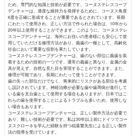
ため、専門的な知識と技術が必要です。コーヌステレスコープ
デンチャーは、適度な維持力を発揮するために、コーヌス角度
6度を正確に形成することが重要であるとされています。長期
にわたって使用され、正しい方法で作られた場合は、10年から
20年以上使用することができます。このように、コーヌステレ
スコープデンチャーは、海外にお住いの患者様にも安心して使
用していただける修理方法があり、義歯の一種として、高齢化
社会において重要な役割を果たしています。
コーヌステレスコープデンチャーは、歯のない部位に義歯を装
着するための技術の一つです。通常の義歯と異なり、金属の金
具が見えず、自然な見た目を実現することができます。また、
修理が可能であり、長期にわたって使うことができます。
歯の失った部位だけでなく、将来的にリスクがある部位を考慮
し設計されています。神経治療が必要な歯や歯周病が進行して
いる歯を支台歯として使用する場合もありますが、日本ではこ
れらの歯を使用することによるトラブルも多いため、使用しな
い場合もあります。
コーヌステレスコープデンチャーは、正しい製作方法が必要で
あり、難しい技術が必要です。私は30年以上前にドイツでコー
ヌスクローネを学んだ経験を持つ稲葉繁先生による正しい製作
法の指導を受けています。