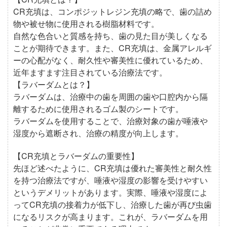
CR充填は、コンポジットレジン充填の略で、歯の詰め
物や被せ物に使用される樹脂材料です。
自然な色合いと質感を持ち、歯の見た目が美しくなる
ことが期待できます。また、CR充填は、金属アレルギ
ーの心配がなく、耐久性や審美性に優れているため、
近年ますます注目されている治療法です。
【ラバーダムとは？】
ラバーダムは、治療中の歯を周囲の歯や口腔内から隔
離するために使用されるゴム製のシートです。
ラバーダムを使用することで、治療対象の歯が唾液や
湿度から遮断され、治療の精度が向上します。
【CR充填とラバーダムの重要性】
先ほど述べたように、CR充填は優れた審美性と耐久性
を持つ治療法ですが、唾液や湿度の影響を受けやすい
というデメリットがあります。実際、唾液や湿度によ
ってCR充填の接着力が低下し、治療した歯が再び虫歯
になるリスクが高まります。これが、ラバーダムを用