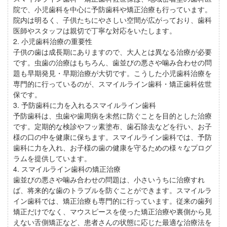
院で、小児歯科を中心に予防歯科や矯正治療も行っています。
院内は明るく、子供たちにやさしい空間が広がっており、歯科
医師やスタッフは親切で丁寧な対応をいたします。
2. 小児歯科治療の重要性
子供の歯は成長期にありますので、大人とは異なる治療が必要
です。虫歯の治療はもちろん、歯並びの悪さや噛み合わせの問
題も早期発見・早期治療が大切です。こうした小児歯科治療を
専門的に行っているのが、スマイルライン歯科・矯正歯科佐世
保です。
3. 予防歯科に力を入れるスマイルライン歯科
予防歯科は、虫歯や歯周病を未然に防ぐことを目的とした治療
です。定期的な検診やフッ素塗布、歯石除去などを行い、お子
様の口の中を健康に保ちます。スマイルライン歯科では、予防
歯科に力を入れ、お子様の歯の健康を守るための様々なプログ
ラムを提供しています。
4. スマイルライン歯科の矯正治療
歯並びの悪さや噛み合わせの問題は、小さいうちに治療すれ
ば、将来的な歯のトラブルを防ぐことができます。スマイルラ
イン歯科では、矯正治療も専門的に行っています。従来の歯列
矯正だけでなく、マウスピースを使った矯正治療や裏側から見
えない舌側矯正など、患者さんの状態に応じた最適な治療法を