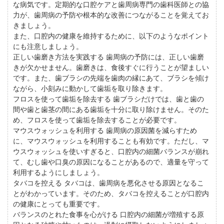
な病気です。定期的な口腔ケアと歯周病専門の歯科医師との協
力が、歯周病の予防や根本的な改善につながることを覚えてお
きましょう。
また、口腔内の健康を維持するために、以下のようなポイント
にも注意しましょう。
正しい歯磨き方法を実践する 歯周病の予防には、正しい歯磨
きが欠かせません。歯磨きは、食後すぐに行うことが望ましい
です。また、歯ブラシの先端を歯肉の縁にあて、ブラシを傾け
ながら、小刻みに動かして歯垢を取り除きます。
フロスを使って歯垢を除去する 歯ブラシだけでは、歯と歯の
間や歯と歯茎の間にある歯垢を十分に取り除けません。そのた
め、フロスを使って歯垢を除去することが必要です。
マウスウォッシュを利用する 歯周病の原因菌を減らすため
に、マウスウォッシュを利用することも有効です。ただし、マ
ウスウォッシュを使いすぎると、口腔内の細菌バランスが崩れ
て、むし歯や口臭の原因になることがあるので、適量を守って
利用するようにしましょう。
タバコを控える タバコは、歯周病を悪化させる原因となるこ
とがわかっています。そのため、タバコを控えることが口腔内
の健康にとっても重要です。
バランスのとれた食事を心がける 口腔内の細菌が増殖する原