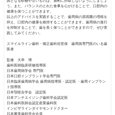
因となる砂糖や甘いものは、過剰に摂取しないようにしましょ
う。また、バランスのとれた食事を心がけることで、口腔内の
健康を保つことができます。
以上のアドバイスを実践することで、歯周病の原因菌の増殖を
抑え、口腔内の健康を維持することができます。歯周病の進行
を抑制することで、歯を長く保つことができますので、ぜひ実
践してみてください。
スマイルライン歯科・矯正歯科佐世保 歯周病専門医のいる歯
医者
監修 大串 博
歯科医師臨床研修指導医
日本歯周病学会 専門医
日本口腔インプラント学会専門医
日本臨床歯周病学会 歯周病指導医・認定医 ・歯周インプラン
ト指導医
日本顎咬合学会 認定医
日本アンチエイジング歯科学会認定医
日本歯科医師会認定産業歯科医
インビザラインダイヤモンドドクター
日本審美歯科学会会員