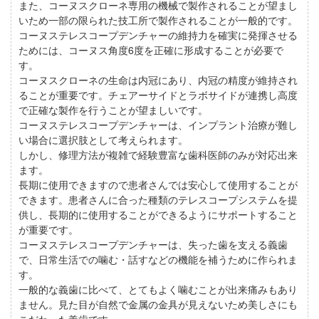
また、コーヌスクローネ専用の機械で製作されることが望まし
いため一部の限られた技工所で製作されることが一般的です。
コーヌステレスコープデンチャーの維持力を確実に発揮させる
ためには、コーヌス角度6度を正確に形成することが必要で
す。
コーヌスクローネの生命は内冠にあり、内冠の精度が維持され
ることが重要です。チェアーサイドとラボサイドが連携し高度
で正確な製作を行うことが望ましいです。
コーヌステレスコープデンチャーは、インプラント治療が難し
い場合に選択肢として考えられます。
しかし、修理方法が複雑で経験豊富な歯科医師のみが対応出来
ます。
長期に使用できますので患者さんでは安心して使用することが
できます。患者さんに合った種類のテレスコープシステムを提
供し、長期的に使用することができるようにサポートすること
が重要です。
コーヌステレスコープデンチャーは、失った歯を支える義歯
で、日常生活での噛む・話すなどの機能を補うために作られま
す。
一般的な義歯に比べて、とてもよく噛むことが出来痛みもあり
ません。見た目が自然で金属の金具が見えないため美しさにも