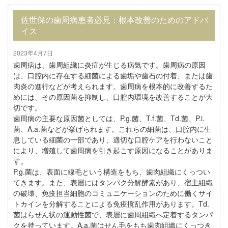
佐世保の歯周病患者必見：根本改善のためのアドバ
イス
2023年4月7日
歯周病は、歯周組織に炎症が生じる病気です。歯周病の原因
は、口腔内に存在する細菌による歯垢や歯石の付着、または歯
肉炎の進行などが考えられます。歯周病を根本的に改善するた
めには、その原因菌を抑制し、口腔内環境を改善することが大
切です。
歯周病の主要な原因菌としては、P.g.菌、T.f.菌、Td.菌、P.i.
菌、A.a.菌などが挙げられます。これらの細菌は、口腔内に生
息している細菌の一部であり、適切な口腔ケアを行わないこと
により、増殖して歯周病を引き起こす原因になることがありま
す。
P.g.菌は、表面に線毛という構造をもち、歯肉組織にくっつい
てきます。また、表層にはタンパク分解酵素があり、宿主組織
の破壊、免疫担当細胞のコミュニケーションのために働くサイ
トカインを分解することによる免疫撹乱作用があります。Td.
菌はらせん状の運動性菌で、表層に歯周組織へ定着するタンパ
クを持っています。A.a.菌はせん毛をもち歯肉組織にくっつき