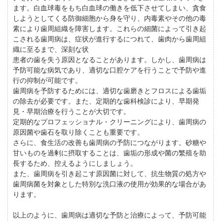
ます。白血球毒をもち白血球の働きを低下させてしまい、貪食
しようとしてくる防御細胞から身を守り、内毒素やその他の毒
素により歯周組織を障害します。これらの細菌によって引き起
こされる歯周病は、症状が進行するにつれて、歯肉から歯周組
織に至るまで、深刻な状
患者の歯を失う原因となることがあります。しかし、歯周病は
予防可能な病気であり、適切な口腔ケアを行うことで予防や進
行の抑制が可能です。
歯周病を予防するためには、適切な歯磨きとフロスによる歯垢
の除去が必要です。また、定期的な歯科検診により、早期発
見・早期治療を行うことが大切です。
定期的なプロフェッショナル・クリーニングにより、歯周病の
原因菌や歯石を取り除くことも重要です。
さらに、食生活の改善も歯周病の予防につながります。砂糖や
甘いものを過剰に摂取することは、歯垢の形成や菌の繁殖を助
長するため、控えるようにしましょう。
また、歯周病を引き起こす原因菌に対して、抗生物質の処方や
歯周病菌を対象とした特別な洗口液の使用が効果的な場合があ
ります。
以上のように、歯周病は適切な予防と治療によって、予防可能