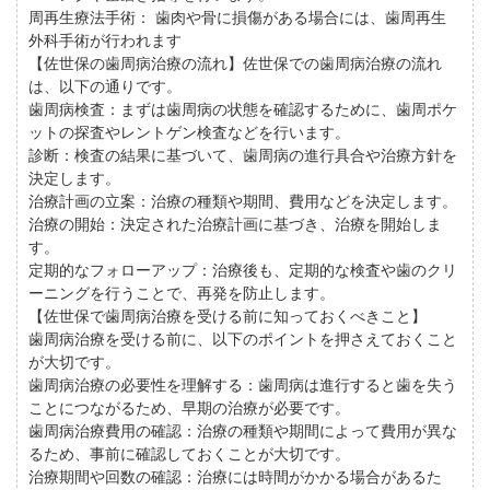
周再生療法手術： 歯肉や骨に損傷がある場合には、歯周再生
外科手術が行われます
【佐世保の歯周病治療の流れ】佐世保での歯周病治療の流れ
は、以下の通りです。
歯周病検査：まずは歯周病の状態を確認するために、歯周ポケ
ットの探査やレントゲン検査などを行います。
診断：検査の結果に基づいて、歯周病の進行具合や治療方針を
決定します。
治療計画の立案：治療の種類や期間、費用などを決定します。
治療の開始：決定された治療計画に基づき、治療を開始しま
す。
定期的なフォローアップ：治療後も、定期的な検査や歯のクリ
ーニングを行うことで、再発を防止します。
【佐世保で歯周病治療を受ける前に知っておくべきこと】
歯周病治療を受ける前に、以下のポイントを押さえておくこと
が大切です。
歯周病治療の必要性を理解する：歯周病は進行すると歯を失う
ことにつながるため、早期の治療が必要です。
歯周病治療費用の確認：治療の種類や期間によって費用が異な
るため、事前に確認しておくことが大切です。
治療期間や回数の確認：治療には時間がかかる場合があるた