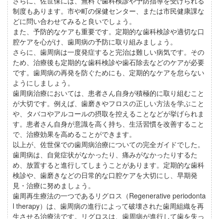
さらに、佐世保には、無料で歯科検診や予防指導を受けられる
制度もあります。市や町の保健センター、または市民健康課な
どに問い合わせてみると良いでしょう。
また、予防的なケアも重要です。定期的な歯科検診や適切な口
腔ケアを心がけ、歯周病の予防に取り組みましょう。
さらに、歯周病は一度発症すると完治は難しい病気です。その
ため、治療後も定期的な歯科検診や歯石除去などのケアが必要
です。歯周病の再発を防ぐためにも、定期的なケアを怠らない
ようにしましょう。
歯周病治療においては、患者さん自身が積極的に取り組むこと
が大切です。例えば、歯磨きやフロスの正しい方法を学ぶこと
や、タバコやアルコールの摂取を控えることなどが挙げられま
す。患者さん自身が意識を高く持ち、生活習慣を改善すること
で、治療効果を高めることができます。
以上が、佐世保での歯周病治療についての完全ガイドでした。
歯周病は、自覚症状がなかったり、痛みがなかったりするた
め、放置すると進行してしまうことがあります。定期的な歯科
検診や、歯磨きなどの日常的な口腔ケアを大切にし、早期発
見・治療に努めましょう。
歯周再生療法の一つであるリグロス（Regenerative periodonta
l therapy）は、歯周病の進行によって破壊された歯周組織を再
生させる治療法です。リグロスは、歯周病が進行して歯を失っ