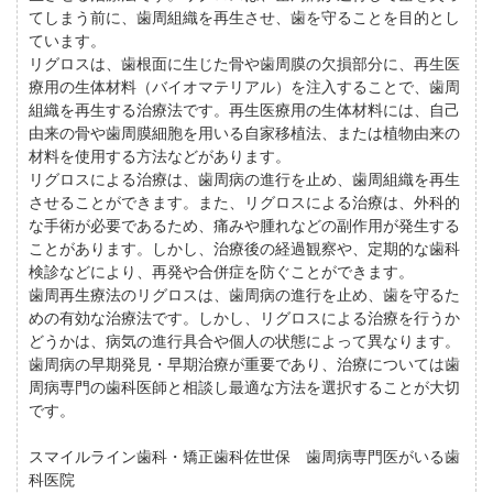
てしまう前に、歯周組織を再生させ、歯を守ることを目的とし
ています。
リグロスは、歯根面に生じた骨や歯周膜の欠損部分に、再生医
療用の生体材料（バイオマテリアル）を注入することで、歯周
組織を再生する治療法です。再生医療用の生体材料には、自己
由来の骨や歯周膜細胞を用いる自家移植法、または植物由来の
材料を使用する方法などがあります。
リグロスによる治療は、歯周病の進行を止め、歯周組織を再生
させることができます。また、リグロスによる治療は、外科的
な手術が必要であるため、痛みや腫れなどの副作用が発生する
ことがあります。しかし、治療後の経過観察や、定期的な歯科
検診などにより、再発や合併症を防ぐことができます。
歯周再生療法のリグロスは、歯周病の進行を止め、歯を守るた
めの有効な治療法です。しかし、リグロスによる治療を行うか
どうかは、病気の進行具合や個人の状態によって異なります。
歯周病の早期発見・早期治療が重要であり、治療については歯
周病専門の歯科医師と相談し最適な方法を選択することが大切
です。
スマイルライン歯科・矯正歯科佐世保 歯周病専門医がいる歯
科医院