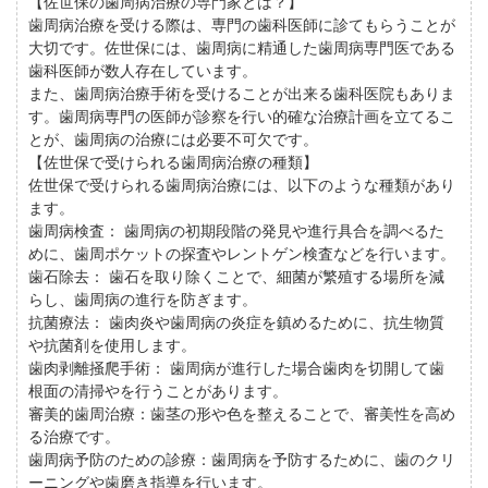
【佐世保の歯周病治療の専門家とは？】
歯周病治療を受ける際は、専門の歯科医師に診てもらうことが
大切です。佐世保には、歯周病に精通した歯周病専門医である
歯科医師が数人存在しています。
また、歯周病治療手術を受けることが出来る歯科医院もありま
す。歯周病専門の医師が診察を行い的確な治療計画を立てるこ
とが、歯周病の治療には必要不可欠です。
【佐世保で受けられる歯周病治療の種類】
佐世保で受けられる歯周病治療には、以下のような種類があり
ます。
歯周病検査： 歯周病の初期段階の発見や進行具合を調べるた
めに、歯周ポケットの探査やレントゲン検査などを行います。
歯石除去： 歯石を取り除くことで、細菌が繁殖する場所を減
らし、歯周病の進行を防ぎます。
抗菌療法： 歯肉炎や歯周病の炎症を鎮めるために、抗生物質
や抗菌剤を使用します。
歯肉剥離掻爬手術： 歯周病が進行した場合歯肉を切開して歯
根面の清掃やを行うことがあります。
審美的歯周治療：歯茎の形や色を整えることで、審美性を高め
る治療です。
歯周病予防のための診療：歯周病を予防するために、歯のクリ
ーニングや歯磨き指導を行います。