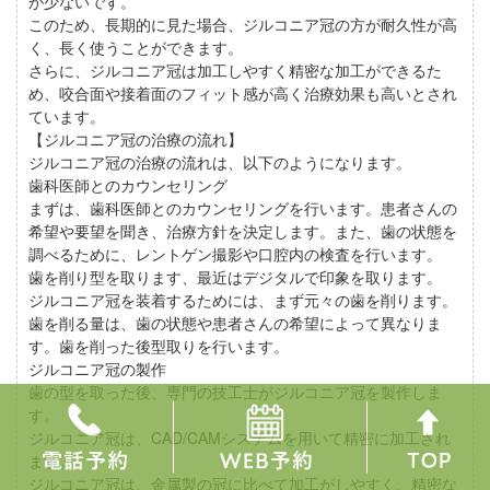
が少ないです。
このため、長期的に見た場合、ジルコニア冠の方が耐久性が高
く、長く使うことができます。
さらに、ジルコニア冠は加工しやすく精密な加工ができるた
め、咬合面や接着面のフィット感が高く治療効果も高いとされ
ています。
【ジルコニア冠の治療の流れ】
ジルコニア冠の治療の流れは、以下のようになります。
歯科医師とのカウンセリング
まずは、歯科医師とのカウンセリングを行います。患者さんの
希望や要望を聞き、治療方針を決定します。また、歯の状態を
調べるために、レントゲン撮影や口腔内の検査を行います。
歯を削り型を取ります、最近はデジタルで印象を取ります。
ジルコニア冠を装着するためには、まず元々の歯を削ります。
歯を削る量は、歯の状態や患者さんの希望によって異なりま
す。歯を削った後型取りを行います。
ジルコニア冠の製作
歯の型を取った後、専門の技工士がジルコニア冠を製作しま
す。
ジルコニア冠は、CAD/CAMシステムを用いて精密に加工され
ます。
ジルコニア冠は、金属製の冠に比べて加工がしやすく、精密な