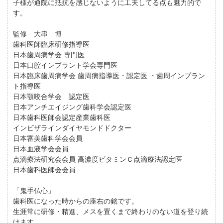
子様が通院に抵抗を感じないように工夫してる点も魅力的で
す。
監修 大串 博
歯科医師臨床研修指導医
日本歯周病学会 専門医
日本口腔インプラント学会専門医
日本臨床歯周病学会 歯周病指導医・認定医 ・歯周インプラン
ト指導医
日本顎咬合学会 認定医
日本アンチエイジング歯科学会認定医
日本歯科医師会認定産業歯科医
インビザラインダイヤモンドドクター
日本審美歯科学会会員
日本血液学会会員
点滴療法研究会会員 高濃度ビタミンＣ点滴療法認定医
日本歯科医師会会員
「鬼手仏心」
歯科医になった時からの座右の銘です。
生涯常に研修・精進、メスを置くまで終わりのない道を登り続
けます。