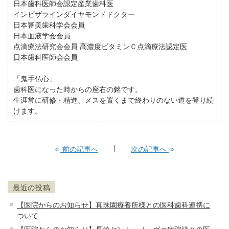
日本歯科医師会認定産業歯科医
インビザラインダイヤモンドドクター
日本審美歯科学会会員
日本血液学会会員
点滴療法研究会会員 高濃度ビタミンＣ点滴療法認定医
日本歯科医師会会員
「鬼手仏心」
歯科医になった時からの座右の銘です。
生涯常に研修・精進、メスを置くまで終わりのない道を登り続
けます。
前の記事へ
次の記事へ
最近の投稿
【医院からのお知らせ】真珠園療養所様との医科歯科連携に
ついて
【医院からのお知らせ】長崎セント・ノーヴァ病院様との医