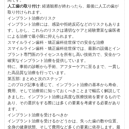
人工歯の取り付け
: 経過観察が終わったら、最後に人工の歯が
取り付けられます。
インプラント治療のリスク
インプラント治療には、感染や拒絶反応などのリスクもありま
す。しかし、これらのリスクは適切なケアと経験豊富な歯医者
による治療で最小限に抑えられます。
スマイルライン歯科・矯正歯科佐世保での安全な治療
スマイルライン歯科・矯正歯科佐世保では、最新の設備とイン
プラント専門医のライセンスを所有し高い技術力で、安全かつ
確実なインプラント治療を提供しています。
特に、事前の診断から手術、アフターケアに至るまで、一貫し
た高品質な治療を行っています。
第五部: まとめと次のステップ
このブログ記事を通じて、インプラント治療の基本から寿命、
費用、そして治療前に知っておくべきことまで幅広く解説して
きました。インプラント治療は高度な医療技術を要するもので
あり、その選択をする際には多くの要素を考慮する必要があり
ます。
インプラント治療を受けるべきか
インプラント治療を受けるかどうかは、失った歯の数や位置、
全身の健康状態、そして費用など多くの要素に依存します。最