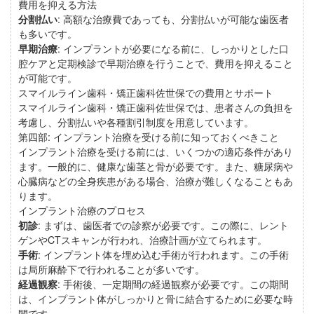
費用を抑える方法
分割払い
: 高額な治療費であっても、分割払いが可能な歯医者
も多いです。
早期治療
: インプラントが必要になる前に、しっかりとした口
腔ケアと定期検診で早期治療を行うことで、費用を抑えること
が可能です。
スマイルライン歯科・矯正歯科佐世保での費用とサポート
スマイルライン歯科・矯正歯科佐世保では、患者さんの負担を
考慮し、分割払いや各種割引制度を用意しています。
第四部: インプラント治療を受ける前に知っておくべきこと
インプラント治療を受ける前には、いくつかの適応条件があり
ます。一般的に、健康な歯茎と骨が必要です。また、糖尿病や
心臓病などの全身疾患がある場合、治療が難しくなることもあ
ります。
インプラント治療のプロセス
初診
: まずは、歯医者での診察が必要です。この際に、レント
ゲンやCTスキャンが行われ、治療計画が立てられます。
手術
: インプラント体を埋め込む手術が行われます。この手術
は局所麻酔下で行われることが多いです。
経過観察
: 手術後、一定期間の経過観察が必要です。この期間
は、インプラント体がしっかりと骨に結合するために必要な時
間です。