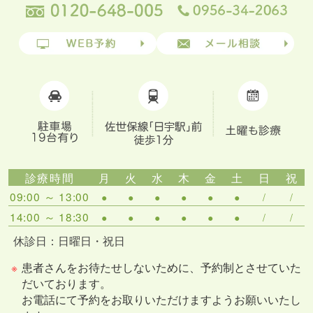
診療時間
月
火
水
木
金
土
日
祝
09:00 ～ 13:00
●
●
●
●
●
●
/
/
14:00 ～ 18:30
●
●
●
●
●
●
/
/
休診日：日曜日・祝日
※
患者さんをお待たせしないために、予約制とさせていた
だいております。
お電話にて予約をお取りいただけますようお願いいたし